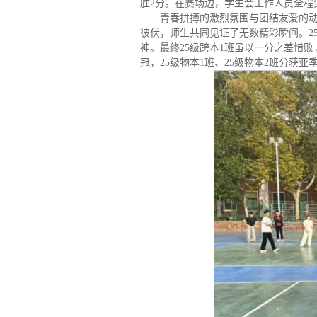
胜2分。在赛场边，学生会工作人员全程
青春拼搏的激烈氛围与团结友爱的
彼伏，师生共同见证了无数精彩瞬间。2
神。最终25级跨本1班虽以一分之差惜
冠，25级物本1班、25级物本2班分获亚