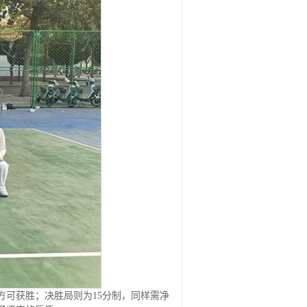
方可获胜；决胜局则为15分制，同样需净