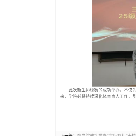
此次新生排球赛的成功举办，不仅
来，学院必将持续深化体育育人工作，
上一篇：
商学院成功举办“言行有礼”表