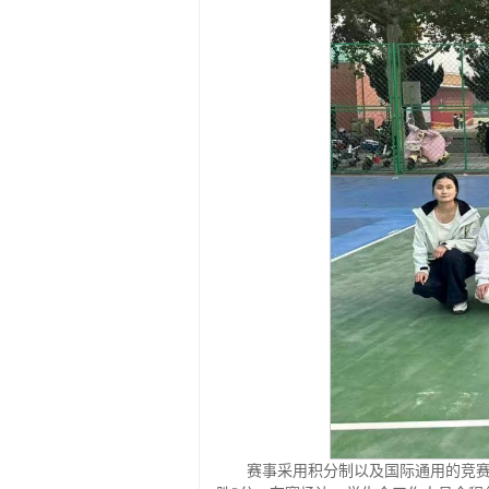
赛事采用积分制以及国际通用的竞赛