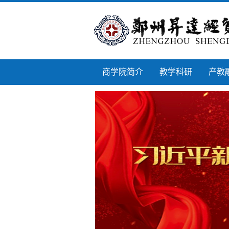
商学院简介
教学科研
产教