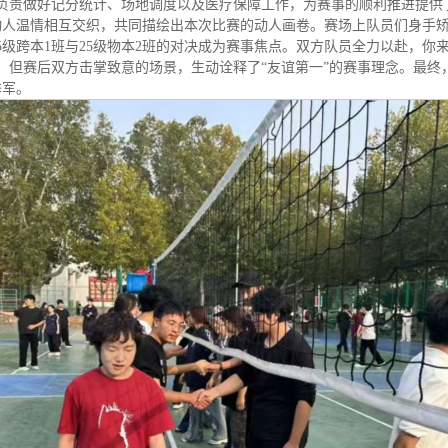
负责做好记分统计、场地调度以及医疗保障工作，为赛事的顺利推进提供
动人温情相互交织，共同描绘出本次比赛的动人画卷。赛场上队员们身手
5级跨本1班与25级物本2班的对决成为赛事焦点。双方队员全力以赴，你
败，但赛后双方击掌致意的场景，生动诠释了“友谊第一”的赛事理念。最终
季军。