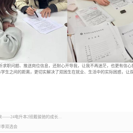
析求职问题、推送岗位信息，还耐心开导我，让我不再迷茫，也更有信心
与学生之间的距离，更切实解决了双困生在就业、生活中的实际困惑，让
——24电升本2班戴骏驰的成长...
春季双选会