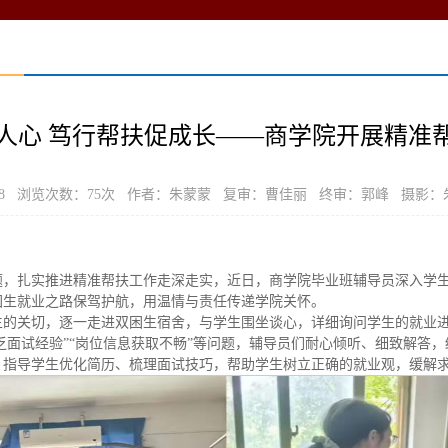
人心 笃行帮扶促成长——商学院开展精准
-08 浏览次数：
75
次 作者：朱蒙蒙 复审：曹佳丽 终审：郭峰 摄影：
题，扎实推进精准帮扶工作走深走实，近日，商学院毕业班辅导员深入学
困生就业之路保驾护航，用温情与责任传递学院关怀。
生的关切，逐一走进双困生宿舍，与学生围坐谈心，详细询问学生的就业
缺乏面试经验”“岗位信息获取不畅”等问题，辅导员们耐心倾听、细致解答
，指导学生优化简历、梳理面试技巧，帮助学生树立正确的就业观，缓解