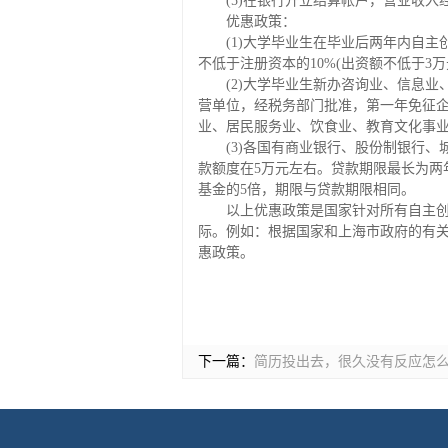
(5)在银行开立结算帐户，营业收入
优惠政策：
(1)大学毕业生在毕业后两年内自
不低于注册资本的10%(出资额不低于3
(2)大学毕业生新办咨询业、信息
营单位，经税务部门批准，第一年免征企
业、居民服务业、饮食业、教育文化事
(3)各国有商业银行、股份制银行
款额度在5万元左右。贷款期限最长为
基金的5倍，期限与贷款期限相同。
以上优惠政策是国家针对所有自主
际。例如：根据国家和上海市政府的有
惠政策。
下一篇：
简历投出去，很久没有反应怎