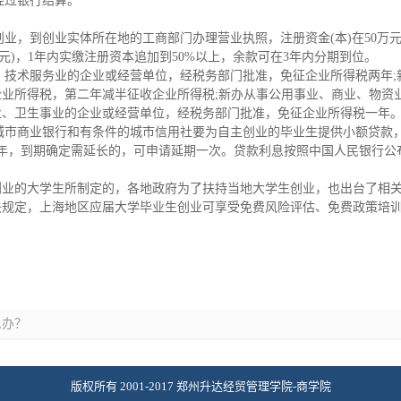
经过银行结算。
主创业，到创业实体所在地的工商部门办理营业执照，注册资金(本)在50
万元)，1年内实缴注册资本追加到50%以上，余款可在3年内分期到位。
业、技术服务业的企业或经营单位，经税务部门批准，免征企业所得税两年
业所得税，第二年减半征收企业所得税;新办从事公用事业、商业、物资
业、卫生事业的企业或经营单位，经税务部门批准，免征企业所得税一年
、城市商业银行和有条件的城市信用社要为自主创业的毕业生提供小额贷款
两年，到期确定需延长的，可申请延期一次。贷款利息按照中国人民银行公
创业的大学生所制定的，各地政府为了扶持当地大学生创业，也出台了相
关规定，上海地区应届大学毕业生创业可享受免费风险评估、免费政策培
么办？
版权所有 2001-2017 郑州升达经贸管理学院-商学院